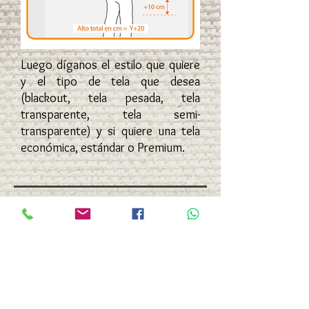
Luego díganos el estilo que quiere
y el tipo de tela que desea
(blackout, tela pesada, tela
transparente, tela semi-
transparente) y si quiere una tela
económica, estándar o Premium.
A la medida al por mayor
Si usted requiere una cotización para
PROYECTOS INMOBILIARIOS,
HOTELES, o empresa de servicio
podemos hacerle una cotización a la
medida, visitarle y tomar medidas de